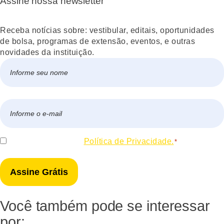
Assine nossa newsletter
Receba notícias sobre: vestibular, editais, oportunidades
de bolsa, programas de extensão, eventos, e outras
novidades da instituição.
Nome
*
Nome
E-
mail
*
Consentir
Eu concordo com a
Política de Privacidade.
*
*
Você também pode se interessar
por: