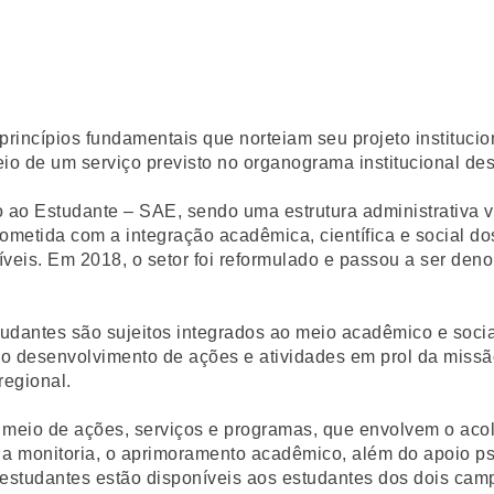
incípios fundamentais que norteiam seu projeto institucion
eio de um serviço previsto no organograma institucional d
 ao Estudante – SAE, sendo uma estrutura administrativa 
prometida com a integração acadêmica, científica e social d
oníveis. Em 2018, o setor foi reformulado e passou a ser 
udantes são sujeitos integrados ao meio acadêmico e social,
lo desenvolvimento de ações e atividades em prol da missão
egional.
 meio de ações, serviços e programas, que envolvem o acol
, a monitoria, o aprimoramento acadêmico, além do apoio p
s estudantes estão disponíveis aos estudantes dos dois c