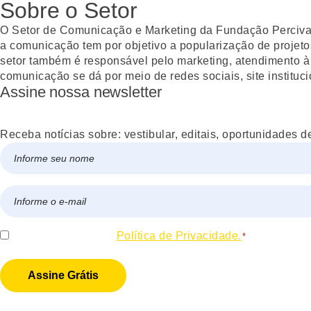
Sobre o Setor
O Setor de Comunicação e Marketing da Fundação Percival 
a comunicação tem por objetivo a popularização de projetos
setor também é responsável pelo marketing, atendimento à
comunicação se dá por meio de redes sociais, site instituci
Assine nossa newsletter
Receba notícias sobre: vestibular, editais, oportunidades d
Nome
*
Nome
E-
mail
*
Consentir
Eu concordo com a
Política de Privacidade.
*
*