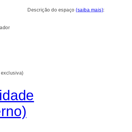
Descrição do espaço
(saiba mais)
:
ador
exclusiva)
lidade
erno)