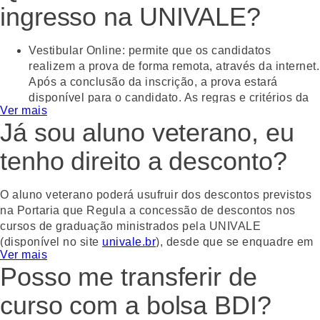
ingresso na UNIVALE?
WhatsApp
Facebook
Twitter
Email
Vestibular Online:
permite que os candidatos
realizem a prova de forma remota, através da internet.
Após a conclusão da inscrição, a prova estará
disponível para o candidato. As regras e critérios da
Ver mais
prova online são divulgados no edital do processo
Já sou aluno veterano, eu
seletivo.
Nota do ENEM:
a UNIVALE aceita a nota do Exame
tenho direito a desconto?
Nacional do Ensino Médio (ENEM), de qualquer
edição nos últimos 5 anos, como forma de ingresso
em seus cursos de graduação. As regras e critérios
O aluno veterano poderá usufruir dos descontos previstos
para utilização da nota do ENEM são divulgados no
na Portaria que Regula a concessão de descontos nos
edital do processo seletivo.
cursos de graduação ministrados pela UNIVALE
Prova Presencial:
com essa opção, você pode fazer
(disponível no site
univale.br
), desde que se enquadre em
Ver mais
presencialmente em um dos campi da UNIVALE, de
algum dos critérios estabelecidos e faça a devida
Posso me transferir de
acordo com as datas e horários disponíveis, no
solicitação ao Setor de Bolsas e Financiamentos, incluindo
momento da inscrição. As regras e critérios são
o envio da documentação necessária.
curso com a bolsa BDI?
divulgados no edital do processo seletivo.
Gostou? Compartilhe!
Vestibular Anterior:
já foi aprovado no vestibular da