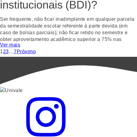
institucionais (BDI)?
ingresso por 2ª Graduação são definidos por meio de
Gostou? Compartilhe!
Edital.
WhatsApp
Facebook
Twitter
Email
Ser frequente, não ficar inadimplente em qualquer parcela
Gostou? Compartilhe!
da semestralidade escolar referente à parte devida (em
WhatsApp
Facebook
Twitter
Email
caso de bolsas parciais); não ficar retido no semestre e
obter aproveitamento acadêmico superior a 75% nas
Ver mais
disciplinas.
1
2
3
…
7
Próximo
Gostou? Compartilhe!
WhatsApp
Facebook
Twitter
Email