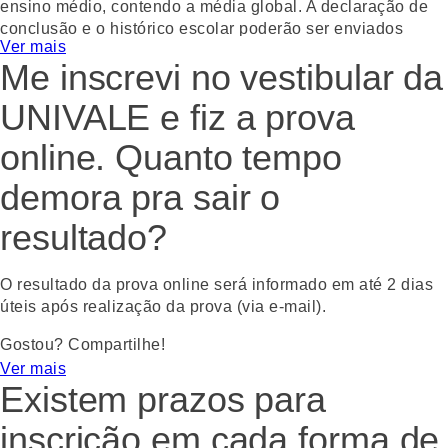
ensino médio, contendo a média global. A declaração de
conclusão e o histórico escolar poderão ser enviados
Ver mais
posteriormente, após a conclusão do ano letivo, para o e-
Me inscrevi no vestibular da
mail
matriculagraduacao@univale.br
. Se você já concluiu
o ensino médio, você deve apresentar a Declaração de
UNIVALE e fiz a prova
Conclusão do Ensino Médio no momento da matrícula. O
histórico escolar deve ser enviado para o e-mail
online. Quanto tempo
matriculagraduacao@univale.br
após a emissão do
documento. Verifique os prazos no Edital do processo
demora pra sair o
seletivo.
resultado?
Gostou? Compartilhe!
WhatsApp
Facebook
Twitter
Email
O resultado da prova online será informado em até 2 dias
úteis após realização da prova (via e-mail).
Gostou? Compartilhe!
Ver mais
WhatsApp
Facebook
Twitter
Email
Existem prazos para
inscrição em cada forma de