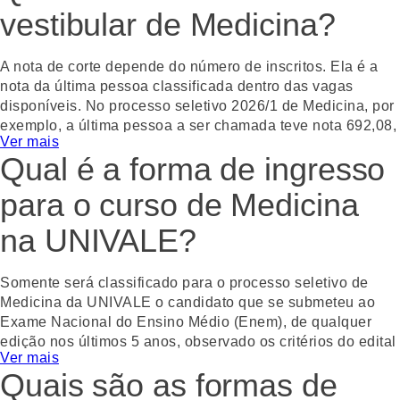
WhatsApp
Facebook
Twitter
Email
vestibular de Medicina?
A nota de corte depende do número de inscritos. Ela é a
nota da última pessoa classificada dentro das vagas
disponíveis. No processo seletivo 2026/1 de Medicina, por
exemplo, a última pessoa a ser chamada teve nota 692,08,
Ver mais
e foi contemplada na sexta chamada do processo seletivo.
Qual é a forma de ingresso
Gostou? Compartilhe!
para o curso de Medicina
WhatsApp
Facebook
Twitter
Email
na UNIVALE?
Somente será classificado para o processo seletivo de
Medicina da UNIVALE o candidato que se submeteu ao
Exame Nacional do Ensino Médio (Enem), de qualquer
edição nos últimos 5 anos, observado os critérios do edital
Ver mais
vigente.
Quais são as formas de
Gostou? Compartilhe!