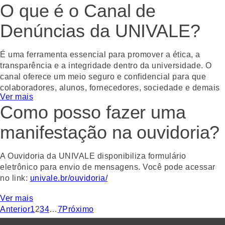
O que é o Canal de
críticas e elogios.
Denúncias da UNIVALE?
Gostou? Compartilhe!
WhatsApp
Facebook
Twitter
Email
É uma ferramenta essencial para promover a ética, a
transparência e a integridade dentro da universidade. O
canal oferece um meio seguro e confidencial para que
colaboradores, alunos, fornecedores, sociedade e demais
Ver mais
públicos de relacionamento da UNIVALE possam relatar
Como posso fazer uma
condutas inadequadas, ilegais ou antiéticas.
manifestação na ouvidoria?
Gostou? Compartilhe!
WhatsApp
Facebook
Twitter
Email
A Ouvidoria da UNIVALE disponibiliza formulário
eletrônico para envio de mensagens. Você pode acessar
no link:
univale.br/ouvidoria/
Gostou? Compartilhe!
Ver mais
Anterior
1
2
3
4
…
7
Próximo
WhatsApp
Facebook
Twitter
Email