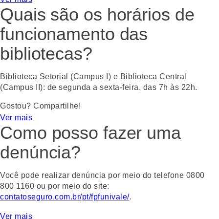
deve apresentar a carteirinha de estudante ou um
Quais são os horários de
documento de identificação com foto no balcão.
funcionamento das
Gostou? Compartilhe!
WhatsApp
Facebook
Twitter
Email
bibliotecas?
Biblioteca Setorial (Campus I) e Biblioteca Central
(Campus II): de segunda a sexta-feira, das 7h às 22h.
Gostou? Compartilhe!
Ver mais
WhatsApp
Facebook
Twitter
Email
Como posso fazer uma
denúncia?
Você pode realizar denúncia por meio do telefone 0800
800 1160 ou por meio do site:
contatoseguro.com.br/pt/fpfunivale/
.
Gostou? Compartilhe!
Ver mais