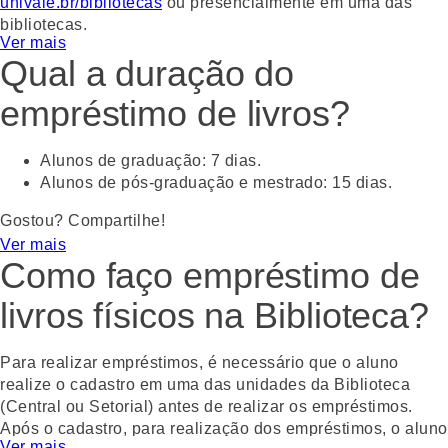
univale.br/bibliotecas
ou presencialmente em uma das
bibliotecas.
Ver mais
Qual a duração do
Gostou? Compartilhe!
WhatsApp
Facebook
Twitter
Email
empréstimo de livros?
Alunos de graduação: 7 dias.
Alunos de pós-graduação e mestrado: 15 dias.
Gostou? Compartilhe!
Ver mais
WhatsApp
Facebook
Twitter
Email
Como faço empréstimo de
livros físicos na Biblioteca?
Para realizar empréstimos, é necessário que o aluno
realize o cadastro em uma das unidades da Biblioteca
(Central ou Setorial) antes de realizar os empréstimos.
Após o cadastro, para realização dos empréstimos, o aluno
Ver mais