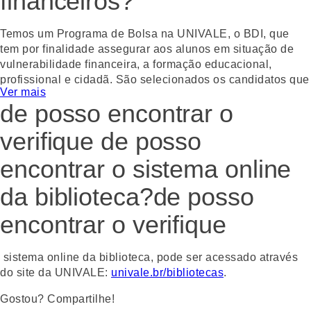
financeiros?
Temos um Programa de Bolsa na UNIVALE, o BDI, que
tem por finalidade assegurar aos alunos em situação de
vulnerabilidade financeira, a formação educacional,
profissional e cidadã. São selecionados os candidatos que
Ver mais
preencherem as condições estabelecidas em editais
de posso encontrar o
específicos, participando do processo de seleção e
comprovando documentalmente sua situação
verifique de posso
socioeconômica familiar. Para participar do processo de
concessão de bolsas deste programa, o aluno deve
encontrar o sistema online
aguardar a divulgação do edital no site da Universidade:
univale.br
.
da biblioteca?de posso
Gostou? Compartilhe!
encontrar o verifique
WhatsApp
Facebook
Twitter
Email
sistema online da biblioteca, pode ser acessado através
do site da UNIVALE:
univale.br/bibliotecas
.
Gostou? Compartilhe!