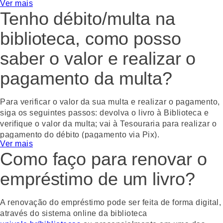
Ver mais
WhatsApp
Facebook
Twitter
Email
Tenho débito/multa na
biblioteca, como posso
saber o valor e realizar o
pagamento da multa?
Para verificar o valor da sua multa e realizar o pagamento,
siga os seguintes passos: devolva o livro à Biblioteca e
verifique o valor da multa; vai à Tesouraria para realizar o
pagamento do débito (pagamento via Pix).
Ver mais
Como faço para renovar o
Gostou? Compartilhe!
WhatsApp
Facebook
Twitter
Email
empréstimo de um livro?
A renovação do empréstimo pode ser feita de forma digital,
através do sistema online da biblioteca