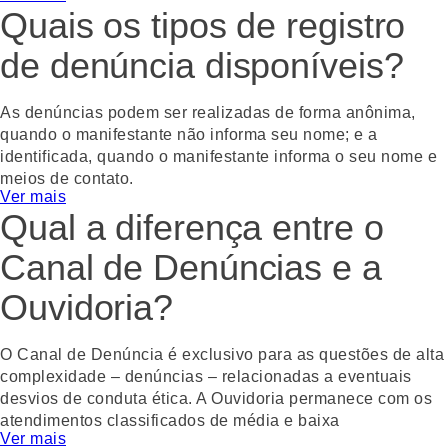
Quais os tipos de registro
WhatsApp
Facebook
Twitter
Email
de denúncia disponíveis?
As denúncias podem ser realizadas de forma anônima,
quando o manifestante não informa seu nome; e a
identificada, quando o manifestante informa o seu nome e
meios de contato.
Ver mais
Qual a diferença entre o
Gostou? Compartilhe!
WhatsApp
Facebook
Twitter
Email
Canal de Denúncias e a
Ouvidoria?
O Canal de Denúncia é exclusivo para as questões de alta
complexidade – denúncias – relacionadas a eventuais
desvios de conduta ética. A Ouvidoria permanece com os
atendimentos classificados de média e baixa
Ver mais
complexidades – reclamações, solicitações, sugestões,