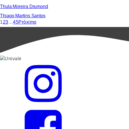
Thula Moreira Drumond
Thiago Martins Santos
1
2
3
…
45
Próximo