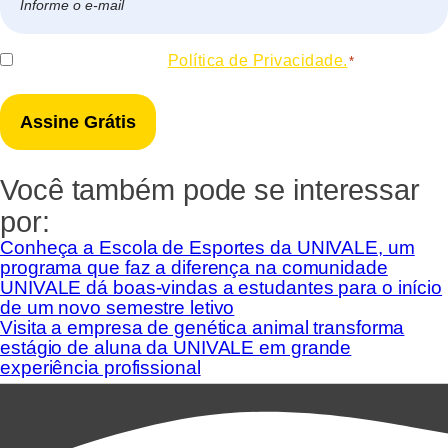
mail
*
Consentir
Eu concordo com a
Política de Privacidade.
*
*
Você também pode se interessar
por:
Conheça a Escola de Esportes da UNIVALE, um
programa que faz a diferença na comunidade
UNIVALE dá boas-vindas a estudantes para o início
de um novo semestre letivo
Visita a empresa de genética animal transforma
estágio de aluna da UNIVALE em grande
experiência profissional