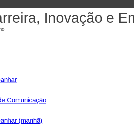
arreira, Inovação e 
panhar
s de Comunicação
panhar (manhã)