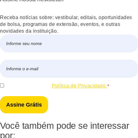
Receba notícias sobre: vestibular, editais, oportunidades
de bolsa, programas de extensão, eventos, e outras
novidades da instituição.
Nome
*
Nome
E-
mail
*
Consentir
Eu concordo com a
Política de Privacidade.
*
*
Você também pode se interessar
por: