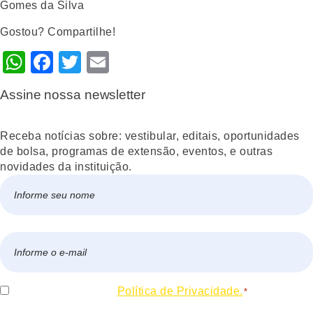
Gostou? Compartilhe!
WhatsApp
Facebook
Twitter
Email
Assine nossa newsletter
Receba notícias sobre: vestibular, editais, oportunidades
de bolsa, programas de extensão, eventos, e outras
novidades da instituição.
Nome
*
Nome
E-
mail
*
Consentir
Eu concordo com a
Política de Privacidade.
*
*