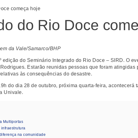
 Doce começa hoje
ado do Rio Doce come
agem da Vale/Samarco/BHP
6º edição do Seminário Integrado do Rio Doce – SIRD. O e
rigues. Estarão reunidas pessoas que foram atingidas pel
relativas às consequências do desastre.
 19h do dia 28 de outubro, próxima quarta-feira, acontece
 da Univale.
a Multiportas
nfraestrutura
diferença na comunidade