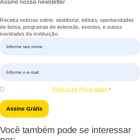
Assine nossa newsletter
Receba notícias sobre: vestibular, editais, oportunidades
de bolsa, programas de extensão, eventos, e outras
novidades da instituição.
Nome
*
Nome
E-
mail
*
Consentir
Eu concordo com a
Política de Privacidade.
*
*
Você também pode se interessar
por: