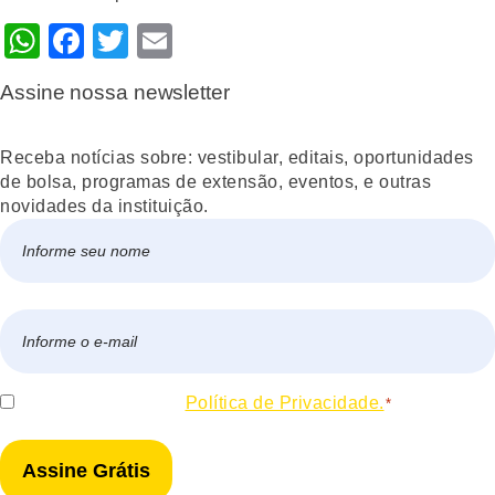
WhatsApp
Facebook
Twitter
Email
Assine nossa newsletter
Receba notícias sobre: vestibular, editais, oportunidades
de bolsa, programas de extensão, eventos, e outras
novidades da instituição.
Nome
*
Nome
E-
mail
*
Consentir
Eu concordo com a
Política de Privacidade.
*
*