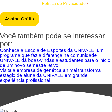
Consentir
Eu concordo com a
Política de Privacidade.
*
*
Você também pode se interessar
por:
Conheça a Escola de Esportes da UNIVALE, um
programa que faz a diferença na comunidade
UNIVALE dá boas-vindas a estudantes para o início
de um novo semestre letivo
Visita a empresa de genética animal transforma
estágio de aluna da UNIVALE em grande
experiência profissional