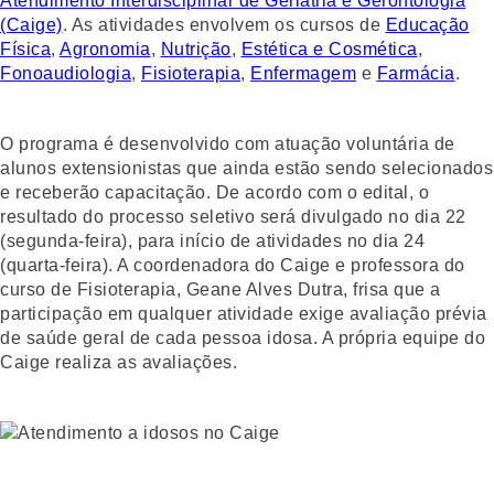
Atendimento Interdisciplinar de Geriatria e Gerontologia
(Caige)
. As atividades envolvem os cursos de
Educação
Física
,
Agronomia
,
Nutrição
,
Estética e Cosmética
,
Fonoaudiologia
,
Fisioterapia
,
Enfermagem
e
Farmácia
.
O programa é desenvolvido com atuação voluntária de
alunos extensionistas que ainda estão sendo selecionados
e receberão capacitação. De acordo com o edital, o
resultado do processo seletivo será divulgado no dia 22
(segunda-feira), para início de atividades no dia 24
(quarta-feira). A coordenadora do Caige e professora do
curso de Fisioterapia, Geane Alves Dutra, frisa que a
participação em qualquer atividade exige avaliação prévia
de saúde geral de cada pessoa idosa. A própria equipe do
Caige realiza as avaliações.