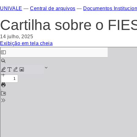
UNIVALE
—
Central de arquivos
—
Documentos Institucion
Cartilha sobre o FIE
14 julho, 2025
Exibição em tela cheia
Skip
to
PDF
content