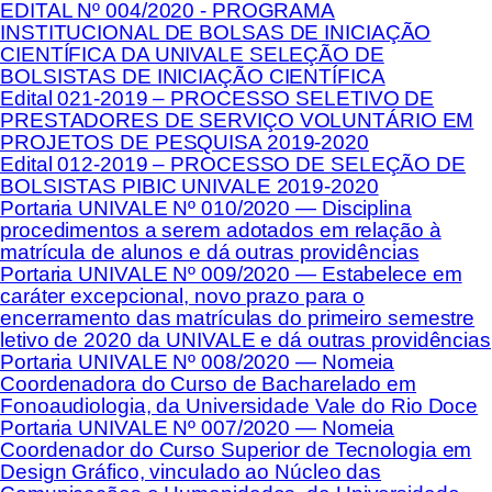
EDITAL Nº 004/2020 - PROGRAMA
INSTITUCIONAL DE BOLSAS DE INICIAÇÃO
CIENTÍFICA DA UNIVALE SELEÇÃO DE
BOLSISTAS DE INICIAÇÃO CIENTÍFICA
Edital 021-2019 – PROCESSO SELETIVO DE
PRESTADORES DE SERVIÇO VOLUNTÁRIO EM
PROJETOS DE PESQUISA 2019-2020
Edital 012-2019 – PROCESSO DE SELEÇÃO DE
BOLSISTAS PIBIC UNIVALE 2019-2020
Portaria UNIVALE Nº 010/2020 — Disciplina
procedimentos a serem adotados em relação à
matrícula de alunos e dá outras providências
Portaria UNIVALE Nº 009/2020 — Estabelece em
caráter excepcional, novo prazo para o
encerramento das matrículas do primeiro semestre
letivo de 2020 da UNIVALE e dá outras providências
Portaria UNIVALE Nº 008/2020 — Nomeia
Coordenadora do Curso de Bacharelado em
Fonoaudiologia, da Universidade Vale do Rio Doce
Portaria UNIVALE Nº 007/2020 — Nomeia
Coordenador do Curso Superior de Tecnologia em
Design Gráfico, vinculado ao Núcleo das