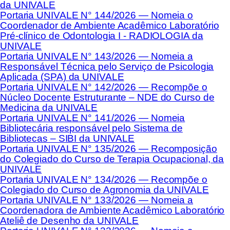
da UNIVALE
Portaria UNIVALE N° 144/2026 — Nomeia o
Coordenador de Ambiente Acadêmico Laboratório
Pré-clínico de Odontologia I - RADIOLOGIA da
UNIVALE
Portaria UNIVALE N° 143/2026 — Nomeia a
Responsável Técnica pelo Serviço de Psicologia
Aplicada (SPA) da UNIVALE
Portaria UNIVALE N° 142/2026 — Recompõe o
Núcleo Docente Estruturante – NDE do Curso de
Medicina da UNIVALE
Portaria UNIVALE N° 141/2026 — Nomeia
Bibliotecária responsável pelo Sistema de
Bibliotecas – SIBI da UNIVALE
Portaria UNIVALE N° 135/2026 — Recomposição
do Colegiado do Curso de Terapia Ocupacional, da
UNIVALE
Portaria UNIVALE N° 134/2026 — Recompõe o
Colegiado do Curso de Agronomia da UNIVALE
Portaria UNIVALE N° 133/2026 — Nomeia a
Coordenadora de Ambiente Acadêmico Laboratório
Ateliê de Desenho da UNIVALE