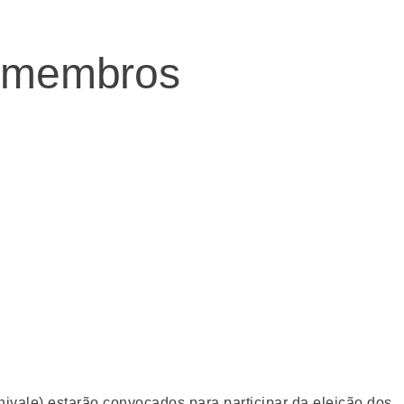
s membros
ivale) estarão convocados para participar da eleição dos