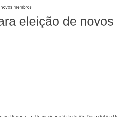
de novos membros
para eleição de novo
ercival Farquhar e Universidade Vale do Rio Doce (FPF e Un