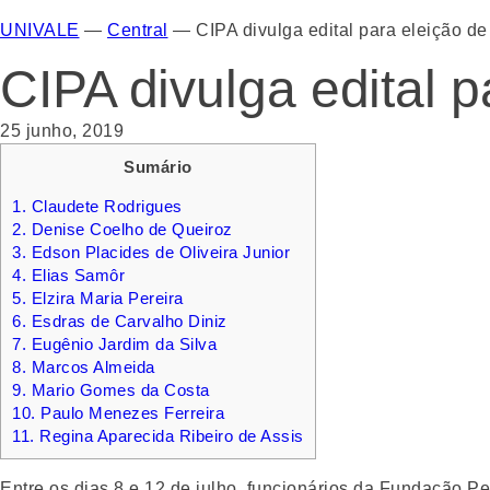
UNIVALE
—
Central
—
CIPA divulga edital para eleição 
CIPA divulga edital 
25 junho, 2019
Sumário
1.
Claudete Rodrigues
2.
Denise Coelho de Queiroz
3.
Edson Placides de Oliveira Junior
4.
Elias Samôr
5.
Elzira Maria Pereira
6.
Esdras de Carvalho Diniz
7.
Eugênio Jardim da Silva
8.
Marcos Almeida
9.
Mario Gomes da Costa
10.
Paulo Menezes Ferreira
11.
Regina Aparecida Ribeiro de Assis
Entre os dias 8 e 12 de julho, funcionários da Fundação P