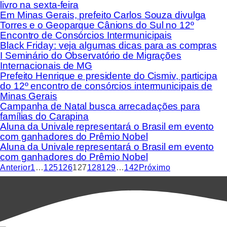
livro na sexta-feira
Em Minas Gerais, prefeito Carlos Souza divulga
Torres e o Geoparque Cânions do Sul no 12º
Encontro de Consórcios Intermunicipais
Black Friday: veja algumas dicas para as compras
I Seminário do Observatório de Migrações
Internacionais de MG
Prefeito Henrique e presidente do Cismiv, participa
do 12º encontro de consórcios intermunicipais de
Minas Gerais
Campanha de Natal busca arrecadações para
famílias do Carapina
Aluna da Univale representará o Brasil em evento
com ganhadores do Prêmio Nobel
Aluna da Univale representará o Brasil em evento
com ganhadores do Prêmio Nobel
Anterior
1
…
125
126
127
128
129
…
142
Próximo