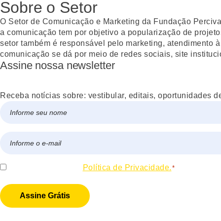
Sobre o Setor
O Setor de Comunicação e Marketing da Fundação Percival 
a comunicação tem por objetivo a popularização de projetos
setor também é responsável pelo marketing, atendimento à
comunicação se dá por meio de redes sociais, site instituci
Assine nossa newsletter
Receba notícias sobre: vestibular, editais, oportunidades d
Nome
*
Nome
E-
mail
*
Consentir
Eu concordo com a
Política de Privacidade.
*
*