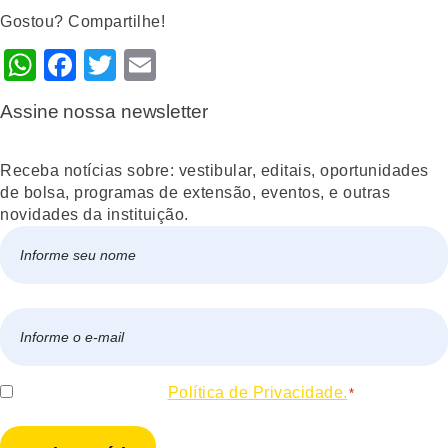
Gostou? Compartilhe!
WhatsApp
Facebook
Twitter
Email
Assine nossa newsletter
Receba notícias sobre: vestibular, editais, oportunidades
de bolsa, programas de extensão, eventos, e outras
novidades da instituição.
Nome
*
Nome
E-
mail
*
Consentir
Eu concordo com a
Política de Privacidade.
*
*