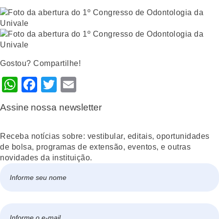
Gostou? Compartilhe!
WhatsApp
Facebook
Twitter
Email
Assine nossa newsletter
Receba notícias sobre: vestibular, editais, oportunidades
de bolsa, programas de extensão, eventos, e outras
novidades da instituição.
Nome
*
Nome
E-
mail