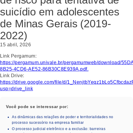
suicídio em adolescentes
de Minas Gerais (2019-
2022)
15 abril, 2026
Link Pergamum:
https://pergamum.univale.br/pergamumweb/download/55D
8B25-4CD6-AE52-86B30C8E939A.pdf.
Link Drive:
https://drive.google.com/file/d/1_NenjtbYeqz1bLo5Cfbc
usp=drive_link
Você pode se interessar por:
As dinâmicas das relações de poder e territorialidades no
processo sucessório na empresa familiar
O processo judicial eletrônico e a exclusão: barreiras