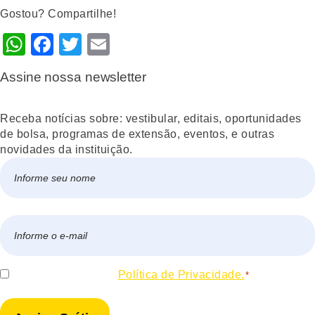
Gostou? Compartilhe!
WhatsApp
Facebook
Twitter
Email
Assine nossa newsletter
Receba notícias sobre: vestibular, editais, oportunidades
de bolsa, programas de extensão, eventos, e outras
novidades da instituição.
Nome
*
Nome
E-
mail
*
Consentir
Eu concordo com a
Política de Privacidade.
*
*