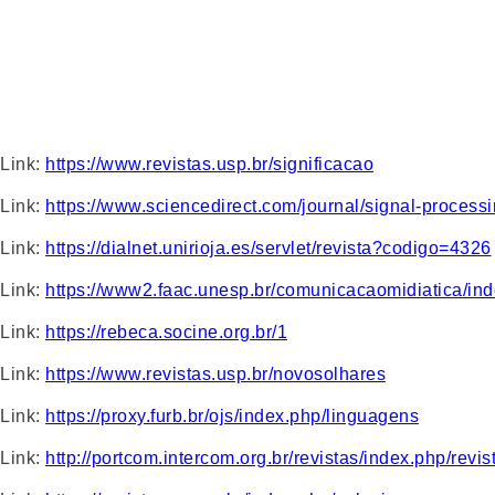
Link:
https://www.revistas.usp.br/significacao
Link:
https://www.sciencedirect.com/journal/signal-proces
Link:
https://dialnet.unirioja.es/servlet/revista?codigo=4326
Link:
https://www2.faac.unesp.br/comunicacaomidiatica/in
Link:
https://rebeca.socine.org.br/1
Link:
https://www.revistas.usp.br/novosolhares
Link:
https://proxy.furb.br/ojs/index.php/linguagens
Link:
http://portcom.intercom.org.br/revistas/index.php/revi