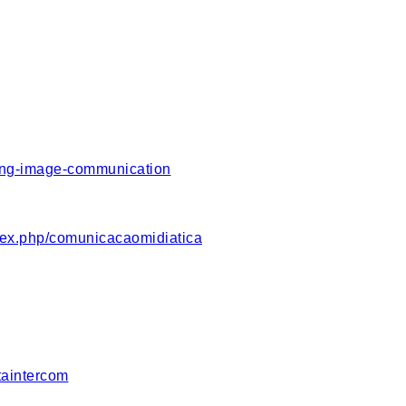
sing-image-communication
dex.php/comunicacaomidiatica
staintercom