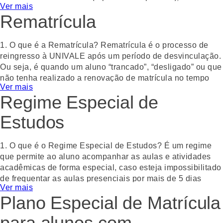
Ver mais
previstas e divulgadas no calendário acadêmico. Somente
Rematrícula
após a realização da renovação o estudante ficará com o
status de “frequente” no semestre/módulo vigente.
1. O que é a Rematrícula?
Rematrícula é o processo de
2. Passo a passo para a renovação:
reingresso à UNIVALE após um período de desvinculação.
Ou seja, é quando um aluno “trancado”, “desligado” ou que
a.
Acessar o Portal do Aluno (menu Matrícula Online).
não tenha realizado a renovação de matrícula no tempo
b.
Ver mais
Realizar o aceite no contrato (veja tutorial disponível
regular deseja retomar seus estudos.
Regime Especial de
clicando aqui
).
A aprovação da rematrícula está sujeita à disponibilidade
Estudos
c.
O boleto referente à primeira parcela do semestre ficará
de vagas no curso desejado e análise da Secretaria
disponível no menu “Financeiro” e você poderá realizar o
Acadêmica e Tesouraria.
pagamento.
1. O que é o Regime Especial de Estudos?
É um regime
2. Quais condições preciso estar ciente ao solicitar a
que permite ao aluno acompanhar as aulas e atividades
d.
Após o pagamento, a sua renovação de matrícula estará
rematrícula?
Ao retomar os estudos, suas condições
acadêmicas de forma especial, caso esteja impossibilitado
confirmada para o semestre/ módulo.
acadêmicas com a universidade serão avaliadas conforme
de frequentar as aulas presenciais por mais de 5 dias
o calendário acadêmico (prazos) e Regimento da
Obs.:
Ver mais
corridos, devido a tratamento de saúde ou condição que
UNIVALE. Isso significa que pode haver adaptações
Plano Especial de Matrícula
impeça o acesso à instituição.
curriculares ou outras exigências, dependendo do tempo
Para os cursos presenciais: as parcelas seguintes do
de desvinculação e das mudanças no currículo do curso.
para alunos com
semestre só ficarão disponíveis após a realização
2. Como solicitar o Regime Especial de Estudos?
O aluno