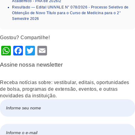
Acadêmico - PAA de 2026/2
Resultado — Edital UNIVALE N° 078/2026 - Processo Seletivo de
Obtenção de Novo Título para o Curso de Medicina para o 2°
Semestre 2026
Gostou? Compartilhe!
WhatsApp
Facebook
Twitter
Email
Assine nossa newsletter
Receba notícias sobre: vestibular, editais, oportunidades
de bolsa, programas de extensão, eventos, e outras
novidades da instituição.
Nome
*
Nome
E-
mail