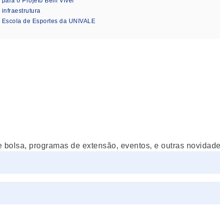
 para o Projeto Bem Viver
nfraestrutura
s Escola de Esportes da UNIVALE
e bolsa, programas de extensão, eventos, e outras novidades