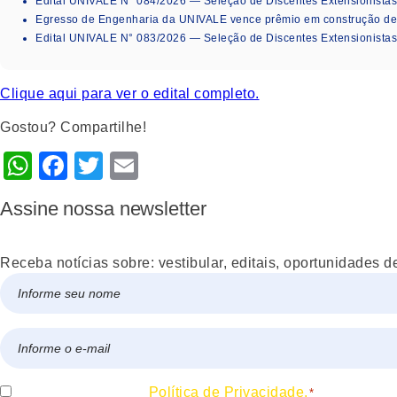
Edital UNIVALE N° 084/2026 — Seleção de Discentes Extensionistas
Egresso de Engenharia da UNIVALE vence prêmio em construção de i
Edital UNIVALE N° 083/2026 — Seleção de Discentes Extensionista
Clique aqui para ver o edital completo.
Gostou? Compartilhe!
WhatsApp
Facebook
Twitter
Email
Assine nossa newsletter
Receba notícias sobre: vestibular, editais, oportunidades d
Nome
*
Nome
E-
mail
*
Consentir
Eu concordo com a
Política de Privacidade.
*