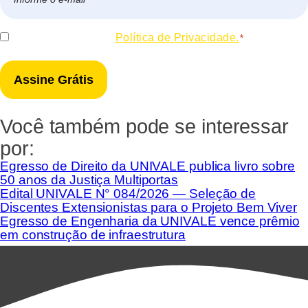
mail
*
Consentir
Eu concordo com a
Política de Privacidade.
*
*
Você também pode se interessar
por:
Egresso de Direito da UNIVALE publica livro sobre
50 anos da Justiça Multiportas
Edital UNIVALE N° 084/2026 — Seleção de
Discentes Extensionistas para o Projeto Bem Viver
Egresso de Engenharia da UNIVALE vence prêmio
em construção de infraestrutura