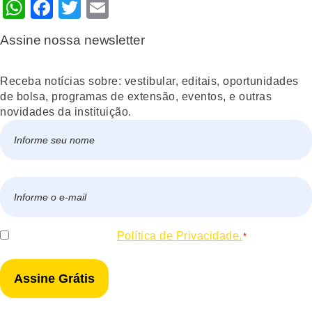
WhatsApp
Facebook
Twitter
Email
Assine nossa newsletter
Receba notícias sobre: vestibular, editais, oportunidades
de bolsa, programas de extensão, eventos, e outras
novidades da instituição.
Nome
*
Nome
E-
mail
*
Consentir
Eu concordo com a
Política de Privacidade.
*
*