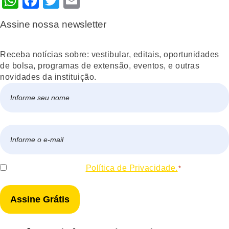
WhatsApp
Facebook
Twitter
Email
Assine nossa newsletter
Receba notícias sobre: vestibular, editais, oportunidades
de bolsa, programas de extensão, eventos, e outras
novidades da instituição.
Nome
*
Nome
E-
mail
*
Consentir
Eu concordo com a
Política de Privacidade.
*
*