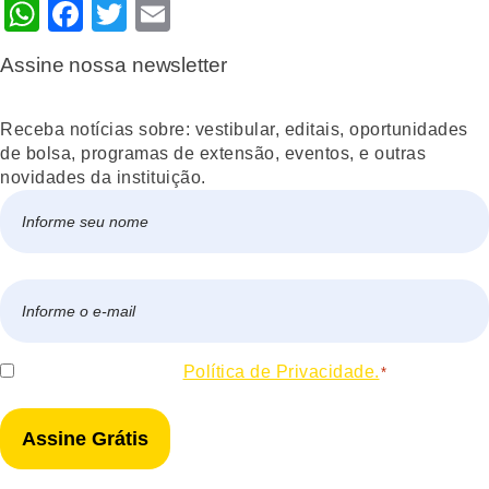
WhatsApp
Facebook
Twitter
Email
Assine nossa newsletter
Receba notícias sobre: vestibular, editais, oportunidades
de bolsa, programas de extensão, eventos, e outras
novidades da instituição.
Nome
*
Nome
E-
mail
*
Consentir
Eu concordo com a
Política de Privacidade.
*
*