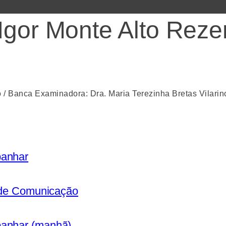
Igor Monte Alto Rez
 / Banca Examinadora: Dra. Maria Terezinha Bretas Vilarino
panhar
s de Comunicação
panhar (manhã)