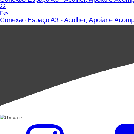
22
Fev
Conexão Espaço A3 - Acolher, Apoiar e Acomp