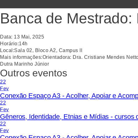
Banca de Mestrado: 
Data:
13
Mai
,
2025
Horário:
14h
Local:
Sala 02, Bloco A2, Campus II
Mais informações:
Orientadora: Dra. Cristiane Mendes Netto
Dutra Marinho Júnior
Outros eventos
22
Fev
Conexão Espaço A3 - Acolher, Apoiar e Acom
22
Fev
Gêneros, Identidade, Etnias e Mídias - curso
22
Fev
Conexão Espaço A3 - Acolher, Apoiar e Acom