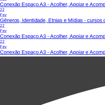
Conexão Espaço A3 - Acolher, Apoiar e Acom
22
Fev
Gêneros, Identidade, Etnias e Mídias - curso
22
Fev
Conexão Espaço A3 - Acolher, Apoiar e Acom
22
Fev
Conexão Espaço A3 - Acolher, Apoiar e Acomp