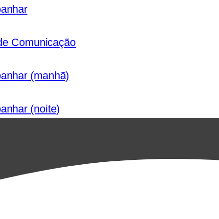
panhar
s de Comunicação
panhar (manhã)
anhar (noite)