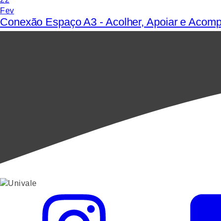
Fev
Conexão Espaço A3 - Acolher, Apoiar e Acomp