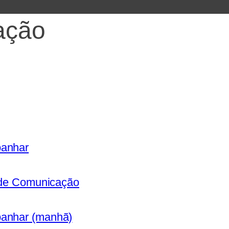
ação
panhar
s de Comunicação
panhar (manhã)