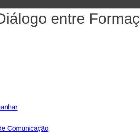
álogo entre Formaçã
panhar
s de Comunicação