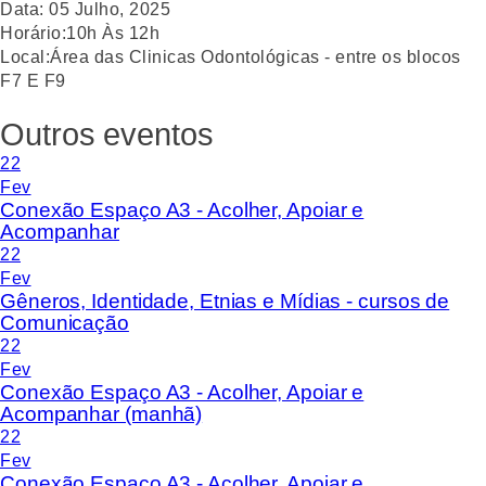
Data:
05
Julho
,
2025
Horário:
10h Às 12h
Local:
Área das Clinicas Odontológicas - entre os blocos
F7 E F9
Outros eventos
22
Fev
Conexão Espaço A3 - Acolher, Apoiar e
Acompanhar
22
Fev
Gêneros, Identidade, Etnias e Mídias - cursos de
Comunicação
22
Fev
Conexão Espaço A3 - Acolher, Apoiar e
Acompanhar (manhã)
22
Fev
Conexão Espaço A3 - Acolher, Apoiar e