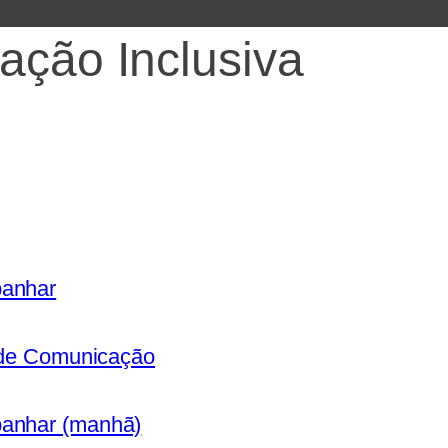
ação Inclusiva
panhar
s de Comunicação
panhar (manhã)