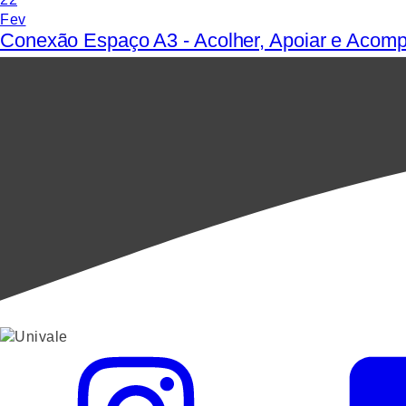
Fev
Conexão Espaço A3 - Acolher, Apoiar e Acomp