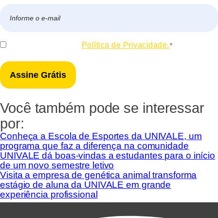
E-
mail
*
Consentir
Eu concordo com a
Política de Privacidade.
*
*
Você também pode se interessar
por:
Conheça a Escola de Esportes da UNIVALE, um
programa que faz a diferença na comunidade
UNIVALE dá boas-vindas a estudantes para o início
de um novo semestre letivo
Visita a empresa de genética animal transforma
estágio de aluna da UNIVALE em grande
experiência profissional