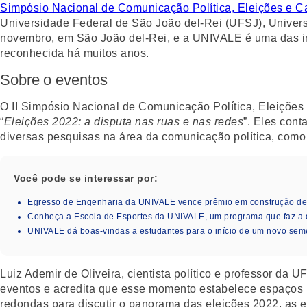
Simpósio Nacional de Comunicação Política, Eleições e
Universidade Federal de São João del-Rei (UFSJ), Univers
novembro, em São João del-Rei, e a UNIVALE é uma das in
reconhecida há muitos anos.
Sobre o eventos
O II Simpósio Nacional de Comunicação Política, Eleiçõ
“
Eleições 2022: a disputa nas ruas e nas redes
”. Eles cont
diversas pesquisas na área da comunicação política, como 
Você pode se interessar por:
Egresso de Engenharia da UNIVALE vence prêmio em construção de i
Conheça a Escola de Esportes da UNIVALE, um programa que faz a 
UNIVALE dá boas-vindas a estudantes para o início de um novo seme
Luiz Ademir de Oliveira, cientista político e professor da 
eventos e acredita que esse momento estabelece espaços
redondas para discutir o panorama das eleições 2022, as e