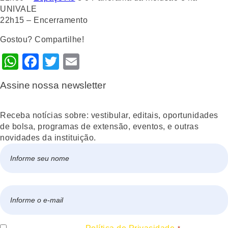
UNIVALE
22h15 – Encerramento
Gostou? Compartilhe!
WhatsApp
Facebook
Twitter
Email
Assine nossa newsletter
Receba notícias sobre: vestibular, editais, oportunidades
de bolsa, programas de extensão, eventos, e outras
novidades da instituição.
Nome
*
Nome
E-
mail
*
Consentir