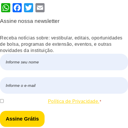
WhatsApp
Facebook
Twitter
Email
Assine nossa newsletter
Receba notícias sobre: vestibular, editais, oportunidades
de bolsa, programas de extensão, eventos, e outras
novidades da instituição.
Nome
*
Nome
E-
mail
*
Consentir
Eu concordo com a
Política de Privacidade.
*
*