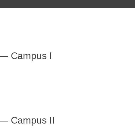
l — Campus I
l — Campus II