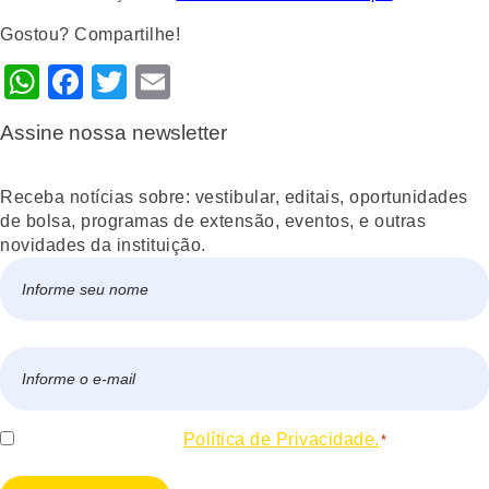
Gostou? Compartilhe!
WhatsApp
Facebook
Twitter
Email
Assine nossa newsletter
Receba notícias sobre: vestibular, editais, oportunidades
de bolsa, programas de extensão, eventos, e outras
novidades da instituição.
Nome
*
Nome
E-
mail
*
Consentir
Eu concordo com a
Política de Privacidade.
*
*