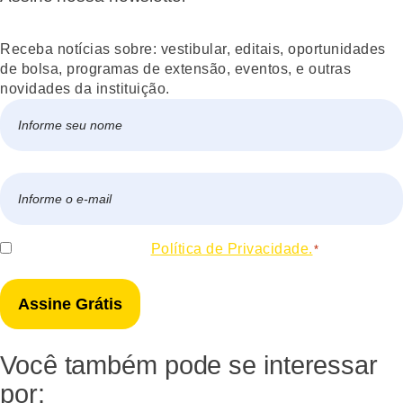
Receba notícias sobre: vestibular, editais, oportunidades
de bolsa, programas de extensão, eventos, e outras
novidades da instituição.
Nome
*
Nome
E-
mail
*
Consentir
Eu concordo com a
Política de Privacidade.
*
*
Você também pode se interessar
por: