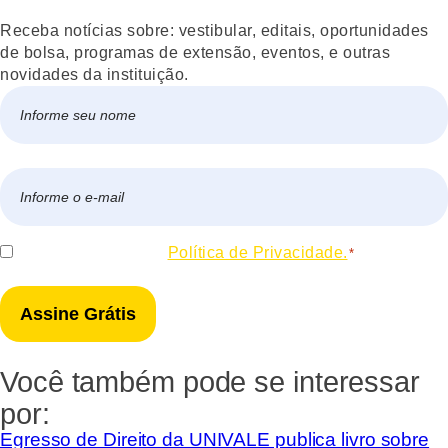
Receba notícias sobre: vestibular, editais, oportunidades
de bolsa, programas de extensão, eventos, e outras
novidades da instituição.
Nome
*
Nome
E-
mail
*
Consentir
Eu concordo com a
Política de Privacidade.
*
*
Você também pode se interessar
por:
Egresso de Direito da UNIVALE publica livro sobre