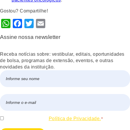
Gostou? Compartilhe!
WhatsApp
Facebook
Twitter
Email
Assine nossa newsletter
Receba notícias sobre: vestibular, editais, oportunidades
de bolsa, programas de extensão, eventos, e outras
novidades da instituição.
Nome
*
Nome
E-
mail
*
Consentir
Eu concordo com a
Política de Privacidade.
*
*