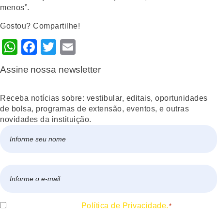
menos”.
Gostou? Compartilhe!
WhatsApp
Facebook
Twitter
Email
Assine nossa newsletter
Receba notícias sobre: vestibular, editais, oportunidades
de bolsa, programas de extensão, eventos, e outras
novidades da instituição.
Nome
*
Nome
E-
mail
*
Consentir
Eu concordo com a
Política de Privacidade.
*
*