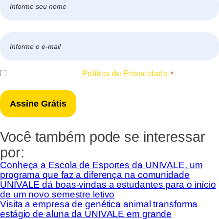
*
Nome
E-
mail
*
Consentir
Eu concordo com a
Política de Privacidade.
*
*
Você também pode se interessar
por:
Conheça a Escola de Esportes da UNIVALE, um
programa que faz a diferença na comunidade
UNIVALE dá boas-vindas a estudantes para o início
de um novo semestre letivo
Visita a empresa de genética animal transforma
estágio de aluna da UNIVALE em grande